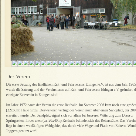
Der Verein
Die erste Satzung des ländlichen Reit- und Fahrvereins Ehingen e.V. ist aus dem Jahr 196
wurde die Satzung und der Vereinsname auf Reit- und Fahrverein Ehingen e.V. geändert, d
einzigste Reitverein in Ehingen sind.
Im Jahre 1972 baute der Verein die erste Reithalle. Im Sommer 2006 kam noch eine größe
(22x60m) Halle hinzu. Desweiteren verfügt der Verein noch über einen Sandplatz, der 20
erweitert wurde. Der Sandplatz eignet sich vor allem bei besserer Witterung zum Dressur-
Springreiten. In der alten (ca. 20x40m) Reithalle befindet sich das Reiterstüble. Das Verei
liegt in einem weitläufigen Waldgebiet, das durch viele Wege und Pfade von Reitern, Wan
Joggern genutzt wird.