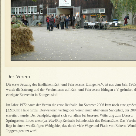
Der Verein
Die erste Satzung des ländlichen Reit- und Fahrvereins Ehingen e.V. ist aus dem Jahr 196
wurde die Satzung und der Vereinsname auf Reit- und Fahrverein Ehingen e.V. geändert, d
einzigste Reitverein in Ehingen sind.
Im Jahre 1972 baute der Verein die erste Reithalle. Im Sommer 2006 kam noch eine größe
(22x60m) Halle hinzu. Desweiteren verfügt der Verein noch über einen Sandplatz, der 20
erweitert wurde. Der Sandplatz eignet sich vor allem bei besserer Witterung zum Dressur-
Springreiten. In der alten (ca. 20x40m) Reithalle befindet sich das Reiterstüble. Das Verei
liegt in einem weitläufigen Waldgebiet, das durch viele Wege und Pfade von Reitern, Wan
Joggern genutzt wird.